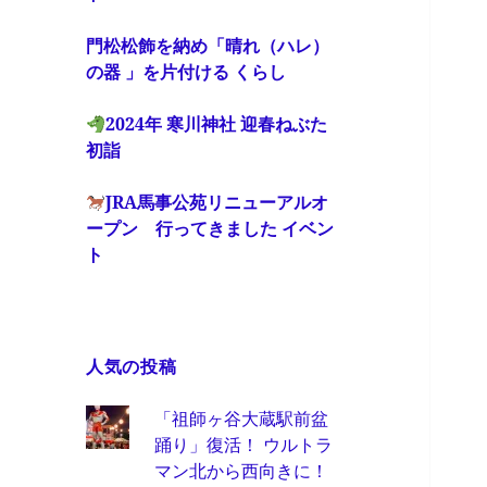
門松松飾を納め「晴れ（ハレ）
の器 」を片付ける くらし
2024年 寒川神社 迎春ねぶた
初詣
JRA馬事公苑リニューアルオ
ープン 行ってきました イベン
ト
人気の投稿
「祖師ヶ谷大蔵駅前盆
踊り」復活！ ウルトラ
マン北から西向きに！