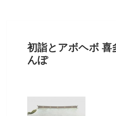
初詣とアボヘボ 喜
んぽ