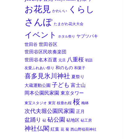
お花見
くらし
かわいい
さんぽ
たまがわ花火大会
イベント
ヤブツバキ
ホタル祭り
世田谷区
世田谷
世田谷区民吹奏楽団
八重桜
世田谷名木百選
元旦
初詣
和のもの
友愛ふれあい祭り
和菓子
喜多見氷川神社
夏祭り
子ども
富士山
大蔵運動公園
岡本公園民家園
東京タワー
桜
東宝スタジオ
東宮
枝垂れ桜
梅林
次代夫堀公園民家園
正月
砧公園
盆踊り
砧地区
砧
砧工房
神社仏閣
紅葉
花
菊
西山野稲荷神社