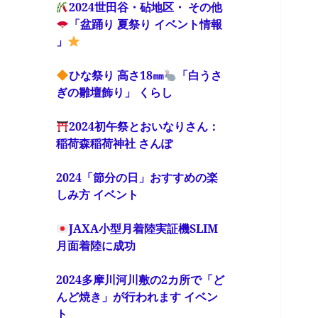
2024世田谷・砧地区・ その他
「盆踊り 夏祭り イベント情報
」
ひな祭り 高さ18㎜
「白うさ
ぎの雛壇飾り」 くらし
2024初午祭とおいなりさん：
稲荷森稲荷神社 さんぽ
2024「節分の日」おすすめの楽
しみ方 イベント
JAXA小型月着陸実証機SLIM
月面着陸に成功
2024多摩川河川敷の2カ所で「ど
んど焼き」が行われます イベン
ト