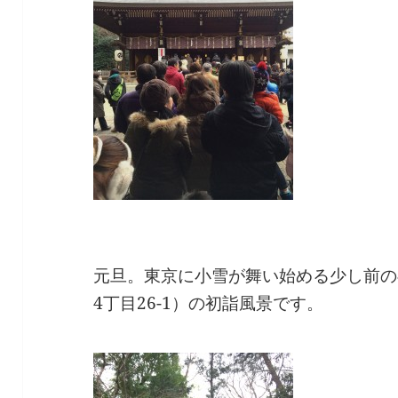
元旦。東京に小雪が舞い始める少し前の
4丁目26-1）の
初詣風景です。