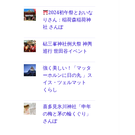
2024初午祭とおいな
りさん：稲荷森稲荷神
社 さんぽ
砧三峯神社例大祭 神輿
巡行 世田谷イベント
強く美しい！「マッタ
ーホルンに日の丸 」ス
イス・ツェルマット
くらし
喜多見氷川神社「申年
の梅と茅の輪くぐり」
さんぽ