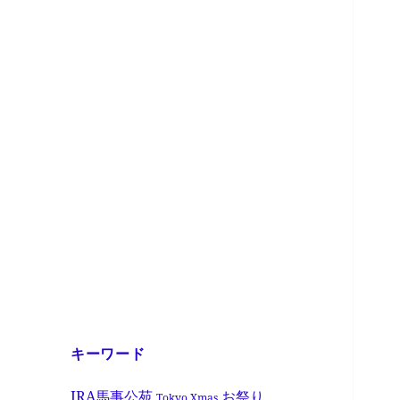
キーワード
JRA馬事公苑
お祭り
Tokyo Xmas