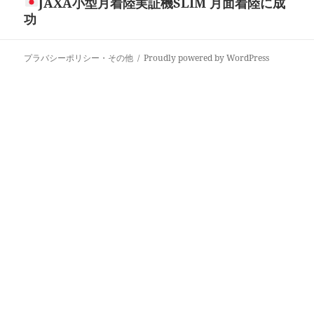
JAXA小型月着陸実証機SLIM 月面着陸に成
次
シ
功
の
ョ
投
ン
稿:
プラバシーポリシー・その他
Proudly powered by WordPress