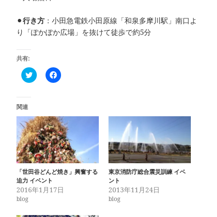
⚫︎
行き方
：小田急電鉄小田原線「和泉多摩川駅」南口よ
り「ぽかぽか広場」を抜けて徒歩で約5分
共有:
ク
F
リ
a
ッ
c
ク
e
し
b
て
o
関連
T
o
w
k
i
で
t
共
t
有
e
す
r
る
で
に
共
は
有
ク
「世田谷どんど焼き」興奮する
東京消防庁総合震災訓練 イベ
(
リ
迫力 イベント
ント
新
ッ
し
ク
2016年1月17日
2013年11月24日
い
し
blog
blog
ウ
て
ィ
く
ン
だ