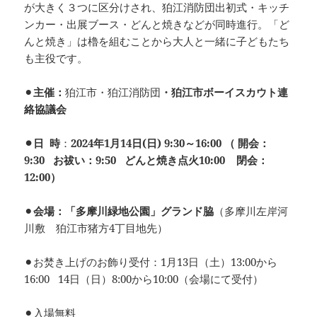
が大きく３つに区分けされ、狛江消防団出初式・キッチ
ンカー・出展ブース・どんと焼きなどが同時進行。「ど
んと焼き」は櫓を組むことから大人と一緒に子どもたち
も主役です。
⚫︎
主催：
狛江市・狛江消防団
・狛江市ボーイスカウト連
絡協議会
⚫︎日 時
：
2024年1月14日(日) 9:30～16:00 （ 開会：
9:30 お祓い：9:50 どんと焼き点火10:00 閉会：
12:00）
⚫︎
会場：「多摩川緑地公園」グランド脇
（多摩川左岸河
川敷 狛江市猪方4丁目地先）
⚫︎お焚き上げのお飾り受付：1月13日（土）13:00から
16:00 14日（日）8:00から10:00（会場にて受付）
⚫︎入場無料