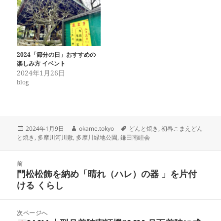
ド
さ
ウ
い
で
(
開
新
き
し
ま
い
す
ウ
)
ィ
ン
2024「節分の日」おすすめの
ド
楽しみ方 イベント
ウ
で
2024年1月26日
開
blog
き
ま
す
)
投
作
タ
2024年1月9日
okame.tokyo
どんと焼き
,
初春こまえどん
稿
成
グ
と焼き
,
多摩川河川敷
,
多摩川緑地公園
,
鎌田南睦会
日:
者
投
前
稿
門松松飾を納め「晴れ（ハレ）の器 」を片付
前
ナ
ける くらし
の
ビ
投
ゲ
稿:
次ページへ
ー