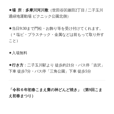
⚫︎場 所
：
多摩川河川敷
（世田谷区鎌田2丁目 / 二子玉川
通緑地運動場 ピクニック公園北側）
⚫︎
当日9:30まで門松・お飾り等を受け付けてくれます。
（＊塩ビ・プラスチック・金属などは前もって取り外す
こと）
⚫︎入場無料
⚫︎行き方
：二子玉川駅より 徒歩約21分・バス停「吉沢」
下車 徒歩7分・バス停「三角公園」下車 徒歩5分
「令和６年初春こまえ賽の神どんど焼き」（第9回こま
え初春まつり）