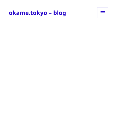
okame.tokyo – blog
メニュ
ーとウ
ィジェ
ット