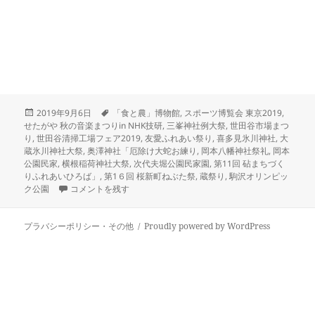
投
タ
2019年9月6日
「食と農」博物館
,
スポーツ博覧会 東京2019
,
稿
グ
せたがや 秋の音楽まつりin NHK技研
,
三峯神社例大祭
,
世田谷市場まつ
日:
り
,
世田谷清掃工場フェア2019
,
友愛ふれあい祭り
,
喜多見氷川神社
,
大
蔵氷川神社大祭
,
奥澤神社「厄除け大蛇お練り
,
岡本八幡神社祭礼
,
岡本
公園民家
,
横根稲荷神社大祭
,
次代夫堀公園民家園
,
第11回 砧まちづく
りふれあいひろば」
,
第1６回 桜新町ねぶた祭
,
蔵祭り
,
駒沢オリンピッ
2019 世田谷 砧地区 その他「秋・お祭りとイベント情報」
に
ク公園
コメントを残す
プラバシーポリシー・その他
Proudly powered by WordPress