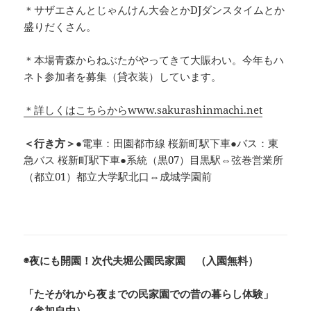
＊サザエさんとじゃんけん大会とかDJダンスタイムとか
盛りだくさん。
＊本場青森からねぶたがやってきて大賑わい。今年もハ
ネト参加者を募集（貸衣装）しています。
＊詳しくはこちらからwww.sakurashinmachi.net
＜行き方＞
●電車：田園都市線 桜新町駅下車●バス：東
急バス 桜新町駅下車●系統（黒07）目黒駅⇔弦巻営業所
（都立01）都立大学駅北口⇔成城学園前
◉夜にも開園！
次代夫堀公園民家園 （入園無料）
「たそがれから夜までの民家園での昔の暮らし体験」
（参加自由）