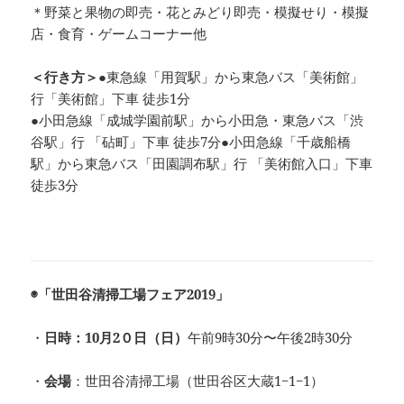
＊野菜と果物の即売・花とみどり即売・模擬せり・模擬
店・食育・ゲームコーナー他
＜行き方＞
●東急線「用賀駅」から東急バス「美術館」
行「美術館」下車 徒歩1分
●小田急線「成城学園前駅」から小田急・東急バス「渋
谷駅」行 「砧町」下車 徒歩7分●小田急線「千歳船橋
駅」から東急バス「田園調布駅」行 「美術館入口」下車
徒歩3分
◉「世田谷清掃工場フェア2019
」
・
日時：10月2０日（日）
午前9時30分〜午後2時30分
・
会場
：世田谷清掃工場（世田谷区大蔵1−1−1）