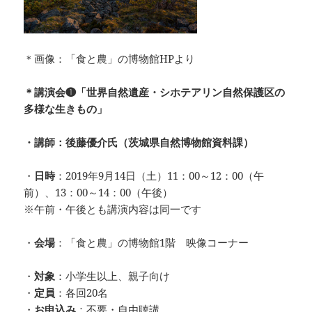
＊画像：「食と農」の博物館HPより
＊講演会❶「世界自然遺産・シホテアリン自然保護区の
多様な生きもの」
・講師：後藤優介氏（茨城県自然博物館資料課）
・
日時
：2019年9月14日（土）11：00～12：00（午
前）、13：00～14：00（午後）
※午前・午後とも講演内容は同一です
・
会場
：「食と農」の博物館1階 映像コーナー
・
対象
：小学生以上、親子向け
・
定員
：各回20名
・
お申込み
：不要・自由聴講