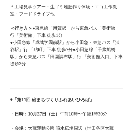
＊工場見学ツアー・生ゴミ堆肥作り体験・エコ工作教
室・フードドライブ他
＜行き方＞
●東急線「用賀駅」から東急バス「美術館」
行「美術館」下車 徒歩1分
●小田急線「成城学園前駅」から小田急・東急バス「渋
谷駅」行 「砧町」下車 徒歩7分●小田急線「千歳船橋
駅」から東急バス「田園調布駅」行 「美術館入口」下車
徒歩3分
◉「第11回 砧まちづくりふれあいひろば」
・
日時：10月27日（土）
午前10時〜午後1時30分
・
会場
：大蔵運動公園 噴水広場周辺（世田谷区大蔵