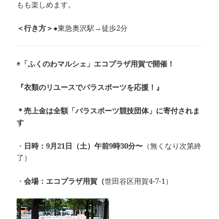
もも楽しめます。
＜行き方＞●
東急奥沢駅→徒歩2分
◉
「ふくのわマルシェ」エコプラザ用賀で開催！
『衣類のリユースでパラスポーツを応援！』
＊売上金は全額「パラスポーツ競技団体」に寄付されま
す
・
日時：9月21日（土）午前9時30分〜
（無くなり次第終
了）
・
会場：エコプラザ用賀（
世田谷区用賀4-7-1）