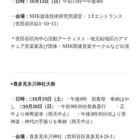
・
日時：10月13日（日）
午前11時〜午後4時
・
会場：
NHK放送技術研究所講堂・１Fエントランス
（世田谷区砧1−10−11）
＊世田谷区内中心活動アーティスト・地元砧地区のアマ
チュア音楽家及び団体・NHK関連音楽サークルなど出演
◉
喜多見氷川神社大祭
・
日時
：
□10月19日（土
）・午後6時 前夜祭 奉納はや
し
□10月20日（日
）・午前9時30分祭典斎行 ・正
午より神輿巡幸（雨天中止） ・午後4時30分頃より里
神楽：神代の手振りを奉納（雨天中止）
・
会場
：喜多見氷川神社（世田谷区喜多見4-26-1）