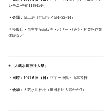
レモニ-午前11時45分）
・会場：
砧工房（世田谷区砧4−32−14）
＊模擬店・自主生産品販売・バザー・喫茶・片栗粉作業
体験など
◉「大蔵氷川神社大祭」
・
日時：10月６
日（日）
正午〜神輿・山車巡行
・
会場
：大蔵氷川神社（世田谷区大蔵6−6−7）