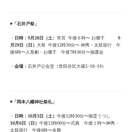
◉「石井戸祭」
・
日時：9月28日（土
）宵宮 午後６時〜 お囃子
9
月29日（日）
大祭 午後12時30分〜 神輿・太鼓巡行 午
後6時〜人形劇・お囃子 午後7時30分〜抽選会
・
会場：
石井戸公会堂（世田谷区大蔵5−18−19）
◉「岡本八幡神社祭礼」
・
日時：10月5日（土）
午後12時30分〜御霊うつし
10月6日（日）
午後12時00分〜式典 午後１時〜神輿・
太鼓巡行 午後6時〜余興