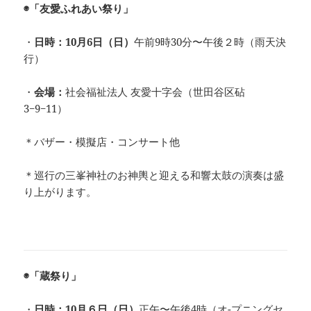
◉「友愛ふれあい祭り」
・
日時：10月6日（日）
午前9時30分〜午後２時（雨天決
行）
・
会場：
社会福祉法人 友愛十字会（世田谷区砧
3−9−11）
＊バザー・模擬店・コンサート他
＊巡行の三峯神社のお神輿と迎える和響太鼓の演奏は盛
り上がります。
◉「
蔵祭り」
・
日時：10月６日（日）
正午〜午後4時（オ-プニングセ