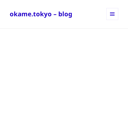
okame.tokyo – blog
メニュ
ーとウ
ィジェ
ット