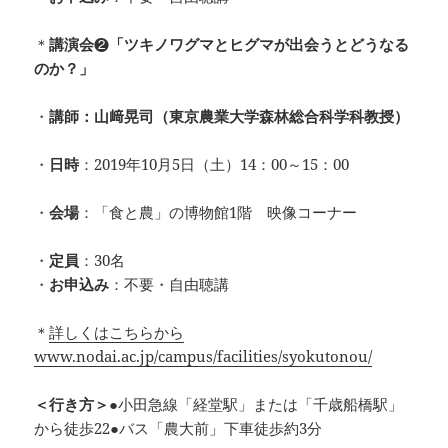
＊
講演会
❷
「ツキノワグマとヒグマが出会うとどうなる
のか？」
・
講師：山﨑晃司（東京農業大学森林総合科学科教授）
・
日時
：2019年10月5日（土）14：00～15：00
・
会場
：「食と農」の博物館1階 映像コーナー
・
定員
：30名
・
お申込み
：不要・自由聴講
＊
詳しくはこちらから
www.nodai.ac.jp/campus/facilities/syokutonou/
＜行き方＞
●小田急線「経堂駅」または「千歳船橋駅」
から徒歩22●バス
「農大前」下車徒歩約3分