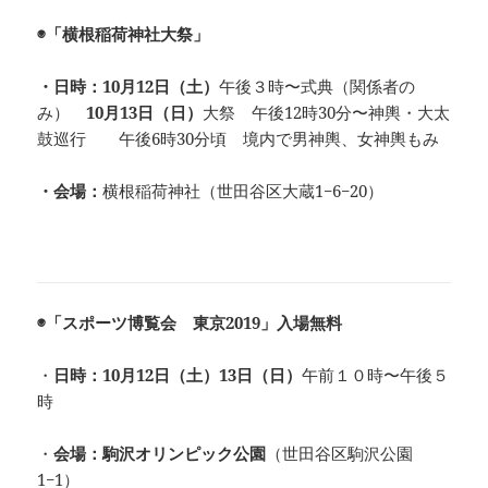
◉「横根稲荷神社大祭」
・日時：10月12日（土）
午後３時〜式典（関係者の
み）
10月13日（日）
大祭 午後12時30分〜神輿・大太
鼓巡行 午後6時30分頃 境内で男神輿、女神輿もみ
・会場：
横根稲荷神社（世田谷区大蔵1−6−20）
◉「ス
ポーツ博覧会 東京2019」入場無料
・
日時：10月12日（土）13日（日）
午前１０時〜午後５
時
・
会場：駒沢オリンピック公園
（世田谷区駒沢公園
1−1）