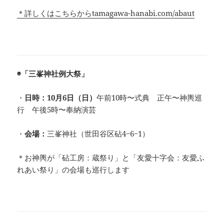
＊詳しくはこちらからtamagawa-hanabi.com/abaut
◉「三峯神社例大祭」
・
日時：10月6日（日）
午前10時〜式典 正午〜神輿巡
行 午後5時〜奉納演芸
・
会場：
三峯神社（世田谷区砧4−6−1）
＊お神輿が「砧工房：蔵祭り」と「友愛十字会：友愛ふ
れあい祭り」の会場も巡行します