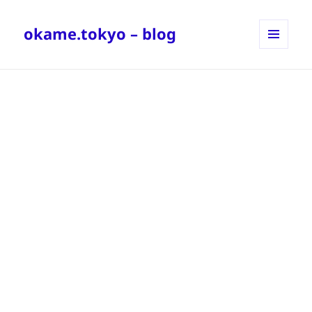
okame.tokyo – blog
メニュ
ーとウ
ィジェ
ット